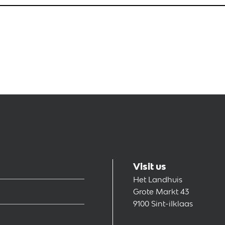
Visit us
Het Landhuis
Grote Markt 43
9100 Sint-iIklaas